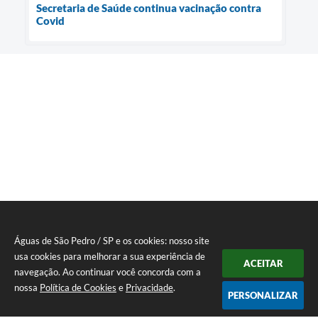
Secretaria de Saúde continua vacinação contra
Covid
Águas de São Pedro / SP e os cookies: nosso site
usa cookies para melhorar a sua experiência de
ACEITAR
navegação. Ao continuar você concorda com a
nossa
Política de Cookies
e
Privacidade
.
PERSONALIZAR