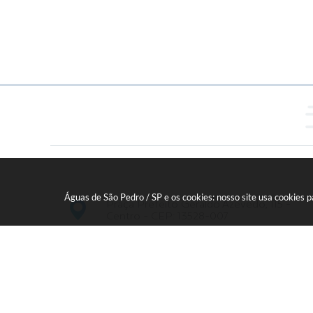
Águas de São Pedro / SP e os cookies: nosso site usa cookies
Praça Prefeito Geraldo Azevedo, 115 -
Centro - CEP: 13528-007
19 - 34827100 Prefeitura Geral - PABX
faleconosco@aguasdesaopedro.sp.gov.br