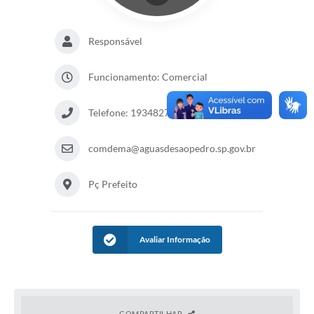
Responsável
Funcionamento: Comercial
Telefone: 1934827100
comdema@aguasdesaopedro.sp.gov.br
Pç Prefeito
Avaliar Informação
COMPARTILHAR