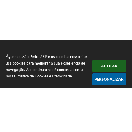
Águas de São Pedro / SP e os cookies: nosso site
usa cookies para melhorar a sua experiência de
ACEITAR
navegação. Ao continuar você concorda com a
nossa
Política de Cookies
e
Privacidade
.
PERSONALIZAR
Telefone: 19 - 34827100 Prefeitura Geral - PABX
Endereço: Praça Prefeito Geraldo Azevedo, 115 - Centro | CEP: 13528-
007
Atendimento de Segunda-feira a Sexta-feira das 09:00 as 11:00 e das
12:00 á 17:00
CNPJ: 45.739.174/0001-09