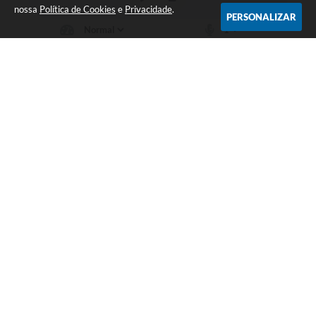
nossa
Política de Cookies
e
Privacidade
.
PERSONALIZAR
Telefone: 19 - 34827100 Prefeitura Geral - PABX
Endereço: Praça Prefeito Geraldo Azevedo, 115 - Centro | CEP: 13528-
007
Atendimento de Segunda-feira a Sexta-feira das 09:00 as 11:00 e das
12:00 á 17:00
CNPJ: 45.739.174/0001-09
Águas de São Pedro / SP
Versão do Sistema:
3.5.3 - 19/06/2026
Portal atualizado em:
07/08/2026 17:07
Dados Abertos
Copyright Instar - 2006-2026. Todos os direitos reservados -
Instar Tecnologia