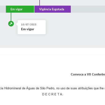
Em vigor
Vigência Esgotada
10/07/2025
Em vigor
Convoca a VII Conferên
Hidromineral de Águas de São Pedro, no uso de suas atribuições que lhe sã
D E C R E T A: