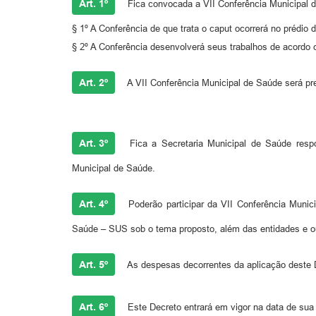
Art. 1º
Fica convocada a VII Conferência Municipal de
§ 1º A Conferência de que trata o caput ocorrerá no prédio
§ 2º A Conferência desenvolverá seus trabalhos de acordo 
Art. 2º
A VII Conferência Municipal de Saúde será pre
Art. 3º
Fica a Secretaria Municipal de Saúde resp
Municipal de Saúde.
Art. 4º
Poderão participar da VII Conferência Muni
Saúde – SUS sob o tema proposto, além das entidades e o
Art. 5º
As despesas decorrentes da aplicação deste D
Art. 6º
Este Decreto entrará em vigor na data de sua