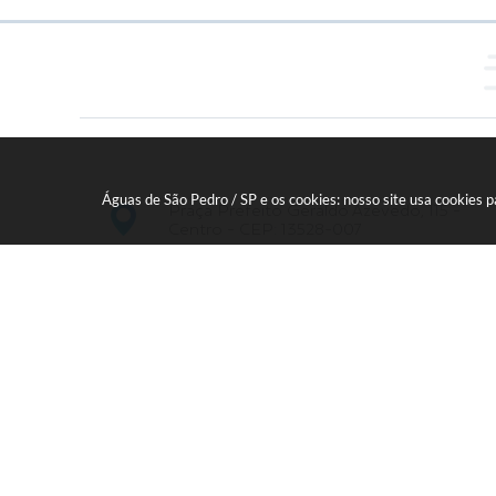
Águas de São Pedro / SP e os cookies: nosso site usa cookies
Praça Prefeito Geraldo Azevedo, 115 -
Centro - CEP: 13528-007
19 - 34827100 Prefeitura Geral - PABX
faleconosco@aguasdesaopedro.sp.gov.br
Vers