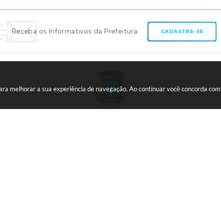
Receba os Informativos da Prefeitura
CADASTRE-SE
 para melhorar a sua experiência de navegação. Ao continuar você concorda co
CNPJ:
45.739.174/0001-09
ão do Sistema:
3.5.3 - 19/06/2026
Portal atualizado em:
07/08/20