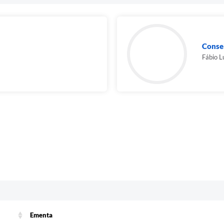
Conse
Fábio L
c
Ementa