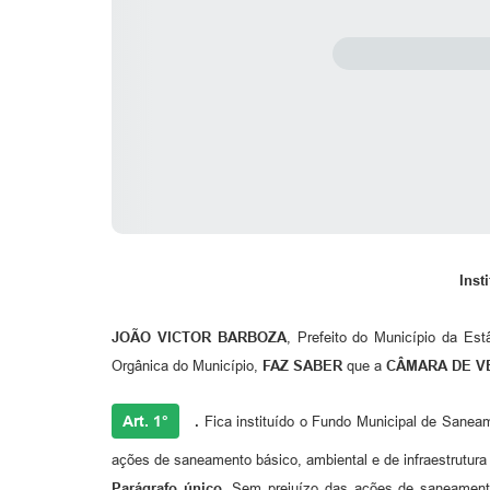
Inst
JOÃO VICTOR BARBOZA
, Prefeito do Município da Est
Orgânica do Município,
FAZ SABER
que a
CÂMARA DE V
Art. 1°
.
Fica instituído o Fundo Municipal de Saneam
ações de saneamento básico, ambiental e de infraestrutura
Parágrafo único.
Sem prejuízo das ações de saneamento 