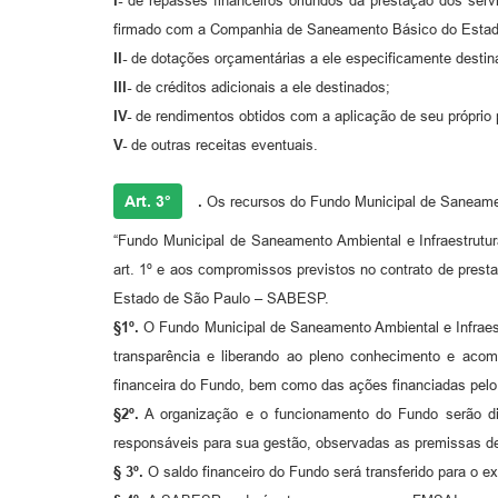
I-
de repasses financeiros oriundos da prestação dos servi
firmado com a Companhia de Saneamento Básico do Estado
II-
de dotações orçamentárias a ele especificamente destin
III-
de créditos adicionais a ele destinados;
IV-
de rendimentos obtidos com a aplicação de seu próprio 
V-
de outras receitas eventuais.
Art. 3°
.
Os recursos do Fundo Municipal de Saneamen
“Fundo Municipal de Saneamento Ambiental e Infraestrutura
art. 1º e aos compromissos previstos no contrato de pres
Estado de São Paulo – SABESP.
§1º.
O Fundo Municipal de Saneamento Ambiental e Infraestru
transparência e liberando ao pleno conhecimento e aco
financeira do Fundo, bem como das ações financiadas pel
§2º.
A organização e o funcionamento do Fundo serão di
responsáveis para sua gestão, observadas as premissas de
§ 3º.
O saldo financeiro do Fundo será transferido para o ex