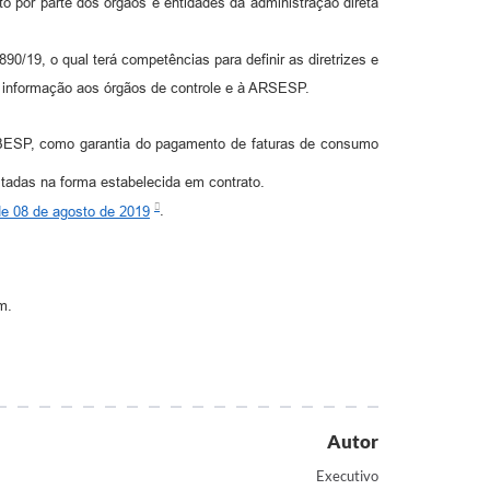
por parte dos órgãos e entidades da administração direta
0/19, o qual terá competências para definir as diretrizes e
 informação aos órgãos de controle e à ARSESP.
SABESP, como garantia do pagamento de faturas de consumo
itadas na forma estabelecida em contrato.
 de 08 de agosto de 2019
.
m.
Autor
Executivo