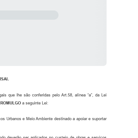
MSAI.
is que lhe são conferidas pelo Art.58, alínea “a”, da Lei
PROMULGO
a seguinte Lei:
iços Urbanos e Meio Ambiente destinado a apoiar e suportar
o deverão ser aplicados no custeio de obras e serviços