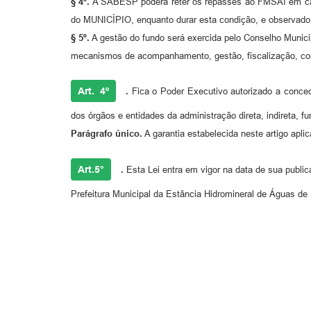
§ 4º.
A SABESP poderá reter os repasses ao FMSAI em caso
do MUNICÍPIO, enquanto durar esta condição, e observado 
§ 5º.
A gestão do fundo será exercida pelo Conselho Municipa
mecanismos de acompanhamento, gestão, fiscalização, con
Art. 4º
.
Fica o Poder Executivo autorizado a conce
dos órgãos e entidades da administração direta, indireta,
Parágrafo único.
A garantia estabelecida neste artigo apl
Art.5°
.
Esta Lei entra em vigor na data de sua public
Prefeitura Municipal da Estância Hidromineral de Águas de