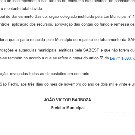
 de inadimplemento das faturas de consumo e/ou acordos de parcelamento 
o montante total devido.
l de Saneamento Básico, órgão colegiado instituído pela Lei Municipal n° 189
trole, aplicação dos recursos, aprovação das contas do fundo e remessa de
der a quota parte recebida pelo Município do repasse do faturamento da 
 fundações e autarquias municipais, emitidas pela SABESP e que não forem qu
ica-se também no acordo a que se refere o
caput
do artigo 5º da
Lei nº 1.890,
ação, revogadas todas as disposições em contrário.
 São Pedro, aos três dias do mês de novembro do ano de dois mil e vinte e u
JOÃO VICTOR BARBOZA
Prefeito Municipal