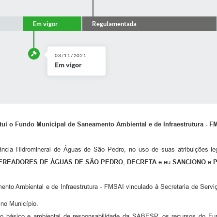
Em vigor
Regulamentada
03/11/2021
Em vigor
itui o Fundo Municipal de Saneamento Ambiental e de Infraestrutura - F
ância Hidromineral de Águas de São Pedro, no uso de suas atribuições lega
EREADORES DE ÁGUAS DE SÃO PEDRO
,
DECRETA
e eu
SANCIONO
e
ento Ambiental e de Infraestrutura - FMSAI vinculado à Secretaria de Serv
 no Município.
básico e ambiental de responsabilidade da SABESP, os recursos do Fund