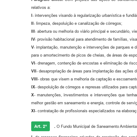
relativos a:
I-
intervenções visando à regularização urbanística e fundiá
II-
limpeza, despoluição e canalização de córregos;
III-
abertura ou melhoria do viário principal e secundário, vi
IV-
provisão habitacional para atendimento de famílias, visa
V-
implantação, manutenção e intervenções de parques e de
para o amortecimento de picos de cheias, de áreas de espo
VI-
drenagem, contenção de encostas e eliminação de risc
VII-
desapropriação de áreas para implantação das ações de
VIII-
obras que visem a melhoria da captação e escoament
IX-
despoluição de córregos e represas utilizados para capt
X-
manutenções, investimentos e intervenções que tenham 
melhor gestão em saneamento e energia, controle de serviç
XI-
contratação de profissionais especializados na elaboraç
Art. 2º
.
O Fundo Municipal de Saneamento Ambiental e