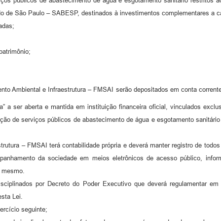
ços públicos de abastecimento de água e esgotamento sanitário restritos ao
 de São Paulo – SABESP, destinados à investimentos complementares a ca
adas;
patrimônio;
to Ambiental e Infraestrutura – FMSAI serão depositados em conta corrente 
” a ser aberta e mantida em instituição financeira oficial, vinculados excl
tação de serviços públicos de abastecimento de água e esgotamento sanitá
tura – FMSAI terá contabilidade própria e deverá manter registro de todos o
mpanhamento da sociedade em meios eletrônicos de acesso público, info
o mesmo.
sciplinados por Decreto do Poder Executivo que deverá regulamentar em
sta Lei.
ercício seguinte;