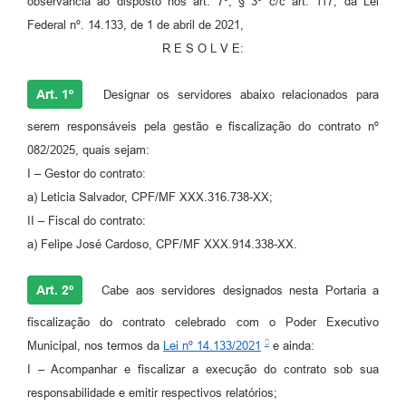
observância ao disposto nos art. 7º, § 3º c/c art. 117, da Lei
Federal nº. 14.133, de 1 de abril de 2021,
R E S O L V E:
Art. 1º
Designar os servidores abaixo relacionados para
serem responsáveis pela gestão e fiscalização do contrato nº
082/2025, quais sejam:
I – Gestor do contrato:
a) Leticia Salvador, CPF/MF XXX.316.738-XX;
II – Fiscal do contrato:
a) Felipe José Cardoso, CPF/MF XXX.914.338-XX.
Art. 2º
Cabe aos servidores designados nesta Portaria a
fiscalização do contrato celebrado com o Poder Executivo
Municipal, nos termos da
Lei nº 14.133/2021
e ainda:
I – Acompanhar e fiscalizar a execução do contrato sob sua
responsabilidade e emitir respectivos relatórios;