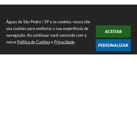
Águas de São Pedro / SP e os cookies: nosso site
usa cookies para melhorar a sua experiência de
ACEITAR
navegação. Ao continuar você concorda com a
nossa
Política de Cookies
e
Privacidade
.
PERSONALIZAR
Telefone: 19 - 34827100 Prefeitura Geral - PABX
Endereço: Praça Prefeito Geraldo Azevedo, 115 - Centro | CEP: 13528-
007
Atendimento de Segunda-feira a Sexta-feira das 09:00 as 11:00 e das
12:00 á 17:00
CNPJ: 45.739.174/0001-09
Águas de São Pedro / SP
Versão do Sistema:
3.5.3 - 19/06/2026
Portal atualizado em:
07/08/2026 11:20
Dados Abertos