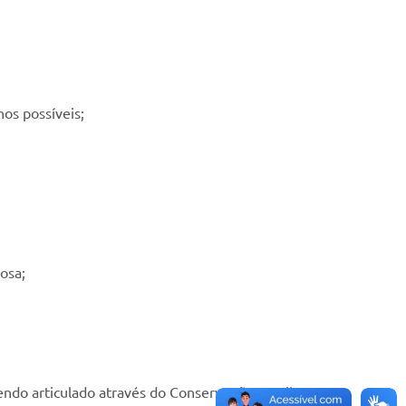
hos possíveis;
osa;
do articulado através do ConservAção Brasil e se