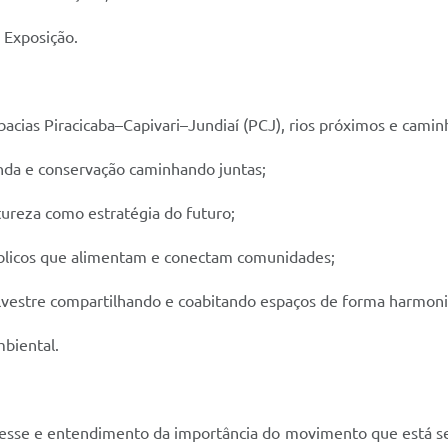
 Exposição.
 bacias Piracicaba–Capivari–Jundiaí (PCJ), rios próximos e camin
nda e conservação caminhando juntas;
tureza como estratégia do futuro;
úblicos que alimentam e conectam comunidades;
lvestre compartilhando e coabitando espaços de forma harmoni
mbiental.
sse e entendimento da importância do movimento que está sen