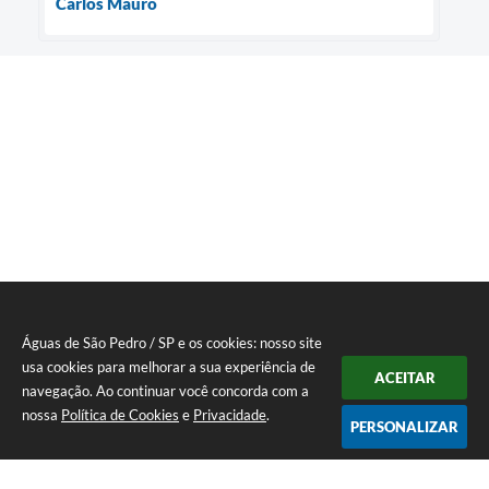
Carlos Mauro
Águas de São Pedro / SP e os cookies: nosso site
usa cookies para melhorar a sua experiência de
ACEITAR
navegação. Ao continuar você concorda com a
nossa
Política de Cookies
e
Privacidade
.
PERSONALIZAR