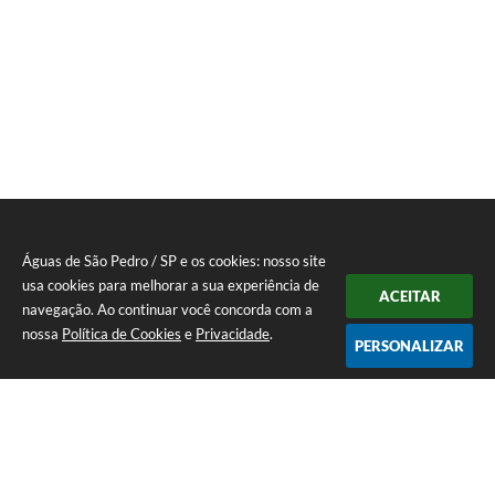
Águas de São Pedro / SP e os cookies: nosso site
usa cookies para melhorar a sua experiência de
ACEITAR
navegação. Ao continuar você concorda com a
nossa
Política de Cookies
e
Privacidade
.
PERSONALIZAR
Telefone: 19 - 34827100 Prefeitura Geral - PABX
Endereço: Praça Prefeito Geraldo Azevedo, 115 - Centro | CEP: 13528-
007
Atendimento de Segunda-feira a Sexta-feira das 09:00 as 11:00 e das