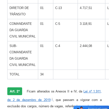
DIRETOR DE
01
C-13
4.717,51
TRÂNSITO
COMANDANTE
01
C-5
3.118,91
DA GUARDA
CIVIL MUNICIPAL
SUB-
01
C-4
2.444,08
COMANDANTE
DA GUARDA
CIVIL MUNICIPAL
TOTAL
34
Art. 2º
Ficam alterados os Anexos II e IV, da
Lei nº 1.911,
de 2 de dezembro de 2019
, que passam a vigorar com a
exclusão dos cargos, número de vagas, referência, vencimentos e