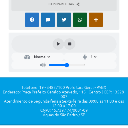
COMPARTILHAR
Telefone: 19 - 34827100 Prefeitura Geral - PABX
Endereço: Praça Prefeito Geraldo Azevedo, 115 - Centro | CEP: 13528-
007
Atendimento de Segunda-feira a Sexta-feira das 09:00 as 11:00 e das
12:00 á 17:00
CNPJ: 45.739.174/0001-09
Águas de São Pedro / SP