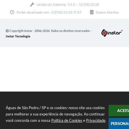
Versão do Sistema:
3.5.3 - 19/06/2026
Portal atualizado em:
07/08/2026 17:07
Dados Abertos
Copyright Instar - 2006-2026. Todos os direitos reservados -
Instar Tecnologia
Águas de São Pedro / SP e os cookies: nosso site usa cookies
ACEIT
para melhorar a sua experiência de navegação. Ao continuar
você concorda com a nossa
Política de Cookies
e
Privacidade
.
PERSONA