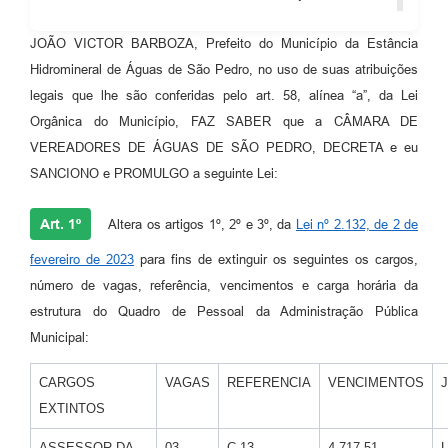
JOÃO VICTOR BARBOZA, Prefeito do Município da Estância
Hidromineral de Águas de São Pedro, no uso de suas atribuições
legais que lhe são conferidas pelo art. 58, alínea “a”, da Lei
Orgânica do Município, FAZ SABER que a CÂMARA DE
VEREADORES DE ÁGUAS DE SÃO PEDRO, DECRETA e eu
SANCIONO e PROMULGO a seguinte Lei:
Art. 1º
Altera os artigos 1º, 2º e 3º, da
Lei nº 2.132, de 2 de
fevereiro de 2023
para fins de extinguir os seguintes os cargos,
número de vagas, referência, vencimentos e carga horária da
estrutura do Quadro de Pessoal da Administração Pública
Municipal:
CARGOS
VAGAS
REFERENCIA
VENCIMENTOS
EXTINTOS
ASSESSOR DA
03
C-13
4.717,51