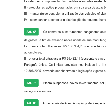
I - zelar pelo cumprimento das medidas elencadas neste De
II - executar as ações programadas em sua área de atuaçã
III - manter rígido controle na utilização dos veículos oficiai
IV - acompanhar e controlar a distribuição de recursos hu
Art. 6º
Os contratos e instrumentos congêneres atual
de gastos, a fim de avaliar a necessidade de sua manuten
I - o valor total ultrapassar R$ 130.984,20 (cento e trin
automotores;
II - o valor total ultrapassar R$ 65.492,11 (sessenta e cin
Parágrafo único. Os limites previstos nos incisos I e I
12.807/2025, devendo ser observada a legislação vigente 
Art. 7º
Ficam suspensos novos investimentos por par
serviços essenciais.
Art. 8º
A Secretaria de Administração poderá expedi