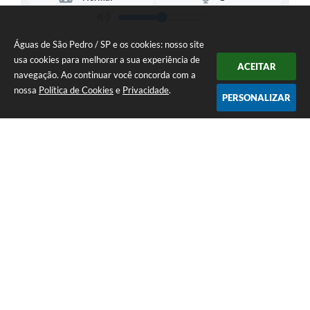
Águas de São Pedro / SP e os cookies: nosso site
usa cookies para melhorar a sua experiência de
ACEITAR
navegação. Ao continuar você concorda com a
nossa
Política de Cookies
e
Privacidade
.
PERSONALIZAR
Telefone: 19 - 34827100 Prefeitura Geral - PABX
Endereço: Praça Prefeito Geraldo Azevedo, 115 - Centro | CEP: 13528-
007
Atendimento de Segunda-feira a Sexta-feira das 09:00 as 11:00 e das
12:00 á 17:00
CNPJ: 45.739.174/0001-09
Águas de São Pedro / SP
Versão do Sistema:
3.5.3 - 19/06/2026
Portal atualizado em:
07/08/2026 17:07
Dados Abertos