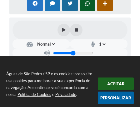
Águas de São Pedro / SP e os cookies: nosso site
usa cookies para melhorar a sua experiência de
ACEITAR
navegação. Ao continuar você concorda com a
nossa
Política de Cookies
e
Privacidade
.
PERSONALIZAR
Telefone: 19 - 34827100 Prefeitura Geral - PABX
Endereço: Praça Prefeito Geraldo Azevedo, 115 - Centro | CEP: 13528-
007
Atendimento de Segunda-feira a Sexta-feira das 09:00 as 11:00 e das