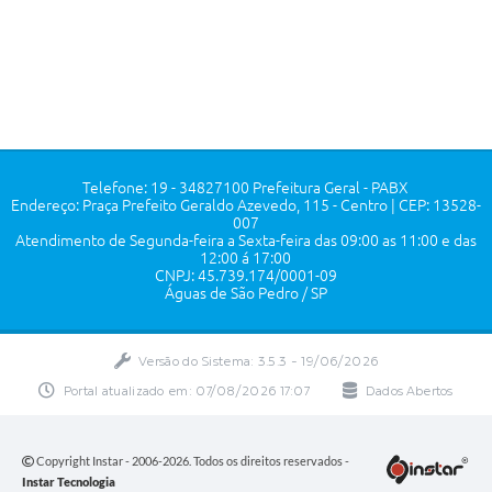
Telefone: 19 - 34827100 Prefeitura Geral - PABX
Endereço: Praça Prefeito Geraldo Azevedo, 115 - Centro | CEP: 13528-
007
Atendimento de Segunda-feira a Sexta-feira das 09:00 as 11:00 e das
12:00 á 17:00
CNPJ: 45.739.174/0001-09
Águas de São Pedro / SP
Versão do Sistema:
3.5.3 - 19/06/2026
Portal atualizado em:
07/08/2026 17:07
Dados Abertos
Copyright Instar - 2006-2026. Todos os direitos reservados -
Instar Tecnologia