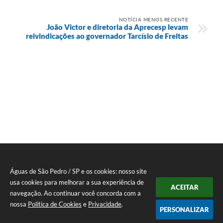
NOTÍCIA MENOS RECENTE
João Victor e diretoria da Aprecesp levam
reivindicações ao governador Tarcísio de Freitas
Águas de São Pedro / SP e os cookies: nosso site
usa cookies para melhorar a sua experiência de
ACEITAR
navegação. Ao continuar você concorda com a
nossa
Política de Cookies
e
Privacidade
.
PERSONALIZAR