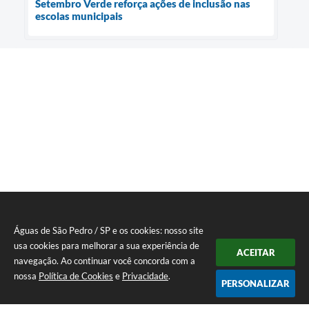
Setembro Verde reforça ações de inclusão nas
escolas municipais
Águas de São Pedro / SP e os cookies: nosso site
usa cookies para melhorar a sua experiência de
ACEITAR
navegação. Ao continuar você concorda com a
nossa
Política de Cookies
e
Privacidade
.
PERSONALIZAR