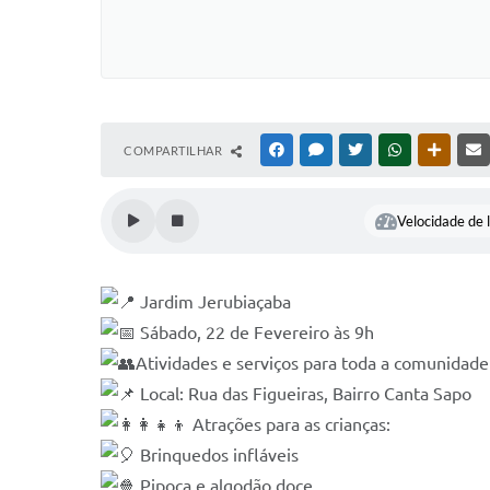
COMPARTILHAR
FACEBOOK
MESSENGER
TWITTER
WHATSAPP
OUTRAS
Velocidade de l
Jardim Jerubiaçaba
Sábado, 22 de Fevereiro às 9h
Atividades e serviços para toda a comunidade
Local: Rua das Figueiras, Bairro Canta Sapo
Atrações para as crianças:
Brinquedos infláveis
Pipoca e algodão doce