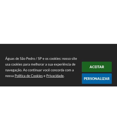
Águas de São Pedro / SP e os cookies: nosso site
usa cookies para melhorar a sua experiência de
ACEITAR
navegação. Ao continuar você concorda com a
nossa
Política de Cookies
e
Privacidade
.
PERSONALIZAR
Telefone: 19 - 34827100 Prefeitura Geral - PABX
Endereço: Praça Prefeito Geraldo Azevedo, 115 - Centro | CEP: 13528-
007
Atendimento de Segunda-feira a Sexta-feira das 09:00 as 11:00 e das