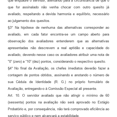
que enquadre o servidor; atentando para a circunstância de que o
que for assinalado não venha chocar com outro quesito já
avaliado, respeitando a devida harmonia e equilíbrio, necessário
ao julgamento dos quesitos.
§3° Na hipótese de nenhuma das alternativas corresponder ao
avaliado, em cada fator encontra-se um campo aberto para
observação dos avaliadores entenderem que as alternativas
apresentadas não descrevem a real aptidão e capacidade do
avaliado, devendo nesse caso os avaliadores atribuir uma nota de
"0” (zero) a “10” (dez) pontos, considerando o respectivo quesito.
§4° No final da Avaliação, os chefes imediatos deverão fazer a
contagem de pontos obtidos, assinando e anotando o número de
sua Cédula de Identidade (R. G.) no próprio formulário de
Avaliação, entregando-o à Comissão Especial ali presente.
Art. 10. O servidor avaliado que não atingir o mínimo de 60
(sessenta) pontos na avaliação não será aprovado no Estágio
Probatório e, por consequência, não terá comprovado eficiência ao
serviço público e nem alcançará a estabilidade.