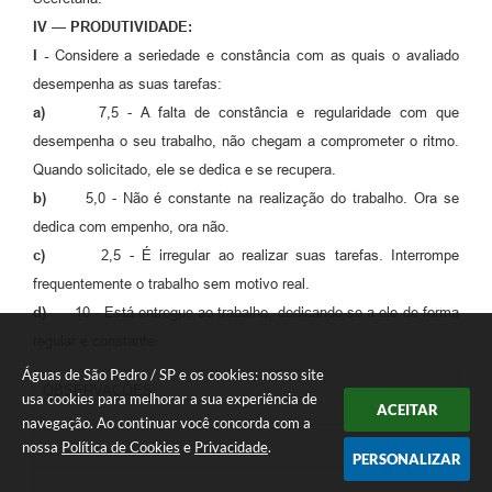
IV — PRODUTIVIDADE:
I -
Considere a seriedade e constância com as quais o avaliado
desempenha as suas tarefas:
a)
7,5 - A falta de constância e regularidade com que
desempenha o seu trabalho, não chegam a comprometer o ritmo.
Quando solicitado, ele se dedica e se recupera.
b)
5,0 - Não é constante na realização do trabalho. Ora se
dedica com empenho, ora não.
c)
2,5 - É irregular ao realizar suas tarefas. Interrompe
frequentemente o trabalho sem motivo real.
d)
10 - Está entregue ao trabalho, dedicando-se a ele de forma
regular e constante.
Águas de São Pedro / SP e os cookies: nosso site
OBSERVAÇÕES:
usa cookies para melhorar a sua experiência de
ACEITAR
navegação. Ao continuar você concorda com a
nossa
Política de Cookies
e
Privacidade
.
PERSONALIZAR