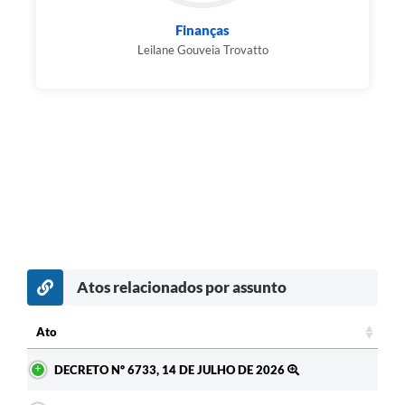
Finanças
Leilane Gouveia Trovatto
Atos relacionados por assunto
c
Ato
Ato
DECRETO Nº 6733, 14 DE JULHO DE 2026