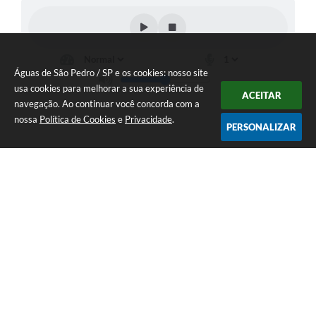
Águas de São Pedro / SP e os cookies: nosso site
usa cookies para melhorar a sua experiência de
ACEITAR
navegação. Ao continuar você concorda com a
nossa
Política de Cookies
e
Privacidade
.
PERSONALIZAR
Telefone: 19 - 34827100 Prefeitura Geral - PABX
Endereço: Praça Prefeito Geraldo Azevedo, 115 - Centro | CEP: 13528-
007
Atendimento de Segunda-feira a Sexta-feira das 09:00 as 11:00 e das
12:00 á 17:00
CNPJ: 45.739.174/0001-09
Águas de São Pedro / SP
Versão do Sistema:
3.5.3 - 19/06/2026
Portal atualizado em:
07/08/2026 14:24
Dados Abertos