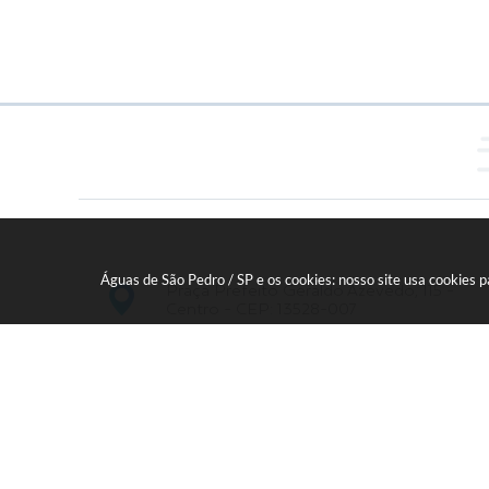
Águas de São Pedro / SP e os cookies: nosso site usa cookies
Praça Prefeito Geraldo Azevedo, 115 -
Centro - CEP: 13528-007
19 - 34827100 Prefeitura Geral - PABX
faleconosco@aguasdesaopedro.sp.gov.br