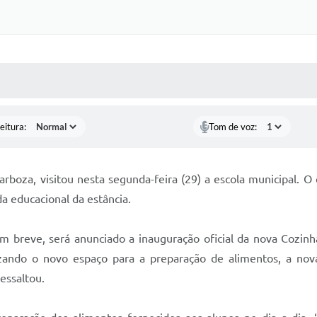
 MÍDIAS
RECEBA NOTÍCIAS
eitura:
Tom de voz:
rboza, visitou nesta segunda-feira (29) a escola municipal. O 
a educacional da estância.
 breve, será anunciado a inauguração oficial da nova Cozinha
lizando o novo espaço para a preparação de alimentos, a no
essaltou.