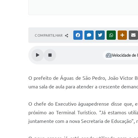
COMPARTILHAR
FACEBOOK
MESSENGER
TWITTER
WHATSAPP
OUTRAS
Velocidade de l
O prefeito de Águas de São Pedro, João Victor Ba
uma sala de aula para atender a crescente demand
O chefe do Executivo águapedrense disse que, em
próximo ao Terminal Turístico. “Já estamos uti
juntamente com a nova Secretaria de Educação”, r