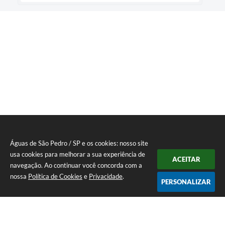
Águas de São Pedro / SP e os cookies: nosso site
usa cookies para melhorar a sua experiência de
ACEITAR
navegação. Ao continuar você concorda com a
nossa
Política de Cookies
e
Privacidade
.
PERSONALIZAR
Telefone: 19 - 34827100 Prefeitura Geral - PABX