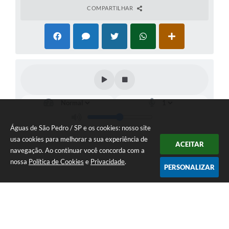
COMPARTILHAR
Águas de São Pedro / SP e os cookies: nosso site
usa cookies para melhorar a sua experiência de
ACEITAR
navegação. Ao continuar você concorda com a
nossa
Política de Cookies
e
Privacidade
.
PERSONALIZAR
Telefone: 19 - 34827100 Prefeitura Geral - PABX
Endereço: Praça Prefeito Geraldo Azevedo, 115 - Centro | CEP: 13528-
007