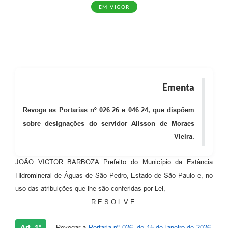
EM VIGOR
Ementa
Revoga as Portarias nº 026-26 e 046-24, que dispõem
sobre designações do servidor Alisson de Moraes
Vieira.
JOÃO VICTOR BARBOZA Prefeito do Município da Estância
Hidromineral de Águas de São Pedro, Estado de São Paulo e, no
uso das atribuições que lhe são conferidas por Lei,
R E S O L V E:
Art. 1º
Revogar a
Portaria nº 026, de 15 de janeiro de 2026
,