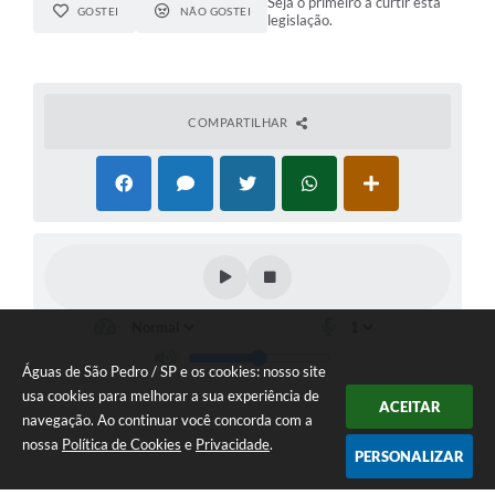
Seja o primeiro a curtir esta
GOSTEI
NÃO GOSTEI
legislação.
COMPARTILHAR
Águas de São Pedro / SP e os cookies: nosso site
usa cookies para melhorar a sua experiência de
ACEITAR
navegação. Ao continuar você concorda com a
nossa
Política de Cookies
e
Privacidade
.
PERSONALIZAR