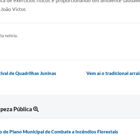
ica de exercícios físicos e proporcionando um ambiente saudáve
 João Victor.
ta notícia.
ival de Quadrilhas Juninas
Vem aí o tradicional arr
peza Pública
o de Plano Municipal de Combate a Incêndios Florestais