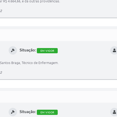
 R$ 4.664,66, e dá outras providências.
22
Situação:
EM VIGOR
s Santos Braga, Técnico de Enfermagem.
22
Situação:
EM VIGOR